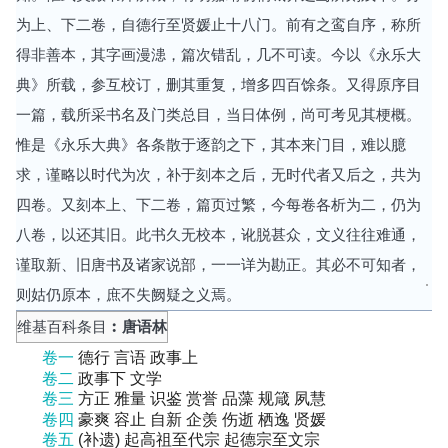
为上、下二卷，自德行至贤媛止十八门。前有之鸾自序，称所
得非善本，其字画漫漶，篇次错乱，几不可读。今以《永乐大
典》所载，参互校订，删其重复，增多四百馀条。又得原序目
一篇，载所采书名及门类总目，当日体例，尚可考见其梗概。
惟是《永乐大典》各条散于逐韵之下，其本来门目，难以臆
求，谨略以时代为次，补于刻本之后，无时代者又后之，共为
四卷。又刻本上、下二卷，篇页过繁，今每卷各析为二，仍为
八卷，以还其旧。此书久无校本，讹脱甚众，文义往往难通，
谨取新、旧唐书及诸家说部，一一详为勘正。其必不可知者，
则姑仍原本，庶不失阙疑之义焉。
维基百科条目
︰唐语林
卷一
德行 言语 政事上
卷二
政事下 文学
卷三
方正 雅量 识鉴 赏誉 品藻 规箴 夙慧
卷四
豪爽 容止 自新 企羡 伤逝 栖逸 贤媛
卷五
(补遗) 起高祖至代宗 起德宗至文宗