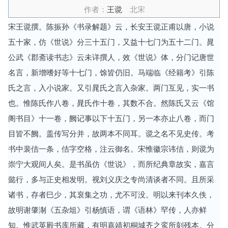
作者：
王谠
北宋
宋王谠撰。陈振孙《书录解题》云，长安王谠正甫以唐，小说
五十家，仿《世说》分三十五门，又益十七门为五十二门。晁
公武《郡斋读书志》云未详撰人，效《世说》体，分门记唐世
名言，新增嗜好等十七门，馀皆仍旧。马端临《经籍考》引陈
氏之言，入小说家。又引晁氏之言入杂家。两门互见，实一书
也。惟陈氏作八卷，晁氏作十卷，其数不合。然陈氏又云《馆
阁书目》十一卷，阙记事以下十五门，另一本亦止八卷，而门
目皆不阙。盖传写分并，故两本不同耳。谠之名不见史传。考
书中裴佶一条，佶字空格，注云御名。宋惟徽宗讳佶，则谠为
崇宁大观间人矣。是书虽仿《世说》，而所纪典章故实，嘉言
懿行，多与正史相发明。视刘义庆之专尚清谈者不同。且所采
诸书，存者巳少，其裒集之功，尤不可没。明以来刊本久佚，
故明谢肇淛《五杂俎》引杨慎语，谓《语林》罕传，人亦鲜
知。惟武英殿书库所藏，有明嘉靖初桐城齐之鸾所刻残本。分