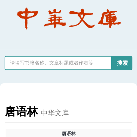
搜索
唐语林
中华文库
唐语林