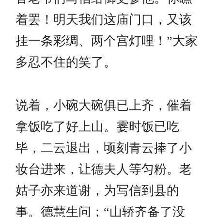
着罢！明天我们这庙门口，又该
挂一条彩绸、两个宫灯哩！”大家
多忍不住的笑了。
说着，小碗大碗俱已上齐，催着
拿饭吃了好上山。霎时饭已吃
毕，二云退出，顷刻青云捧了小
妆台进来，让德夫人等匀粉。老
姑子亦来道谢，为写信到县的
事。德慧生问；“山轿齐备了没