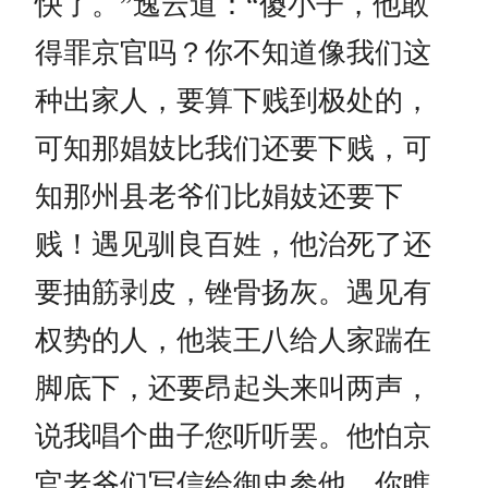
快了。”逸云道：“傻小子，他敢
得罪京官吗？你不知道像我们这
种出家人，要算下贱到极处的，
可知那娼妓比我们还要下贱，可
知那州县老爷们比娟妓还要下
贱！遇见驯良百姓，他治死了还
要抽筋剥皮，锉骨扬灰。遇见有
权势的人，他装王八给人家踹在
脚底下，还要昂起头来叫两声，
说我唱个曲子您听听罢。他怕京
官老爷们写信给御史参他。你瞧