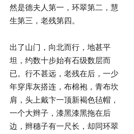
然是德夫人第一，环翠第二，慧
生第三，老残第四。
出了山门，向北而行，地甚平
坦，约数十步始有石级数层而
已。行不甚远，老残在后，一少
年穿库灰搭连，布棉袍，青布坎
肩，头上戴卞一顶新褐色毡帽，
一个大辫子，漆黑漆黑拖在后
边，辫穗子有一尺长，却同环翠