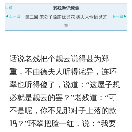
目录
老残游记续集
◀上一回
下一回▶
第二回 宋公子蹂躏优昙花 德夫人怜惜灵芝
草
话说老残把个靓云说得甚为郑
重，不由德夫人听得诧异，连环
翠也听得傻了，说道：“这屋子想
必就是靓云的罢？”老残道：“可
不是呢，你不见那对子上落的款
吗？”环翠把脸一红，说：“我要