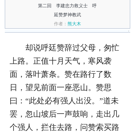
第二回 李建忠力救义士 呼
延赞梦神教武
作者：
熊大木
却说呼廷赞辞过父母，匆忙
上路。正值十月天气，寒风袭
面，落叶萧条。赞在路行了数
日，望见前面一座恶山。赞思
曰：“此处必有强人出没。”道未
罢，忽山坡后一声鼓响，走出几
个强人，拦住去路，问赞索买路