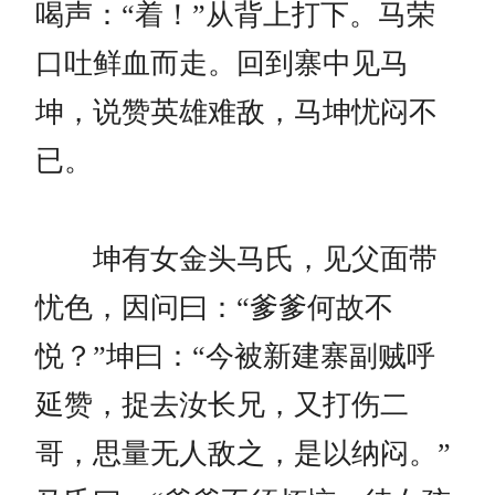
喝声：“着！”从背上打下。马荣
口吐鲜血而走。回到寨中见马
坤，说赞英雄难敌，马坤忧闷不
已。
坤有女金头马氏，见父面带
忧色，因问曰：“爹爹何故不
悦？”坤曰：“今被新建寨副贼呼
延赞，捉去汝长兄，又打伤二
哥，思量无人敌之，是以纳闷。”