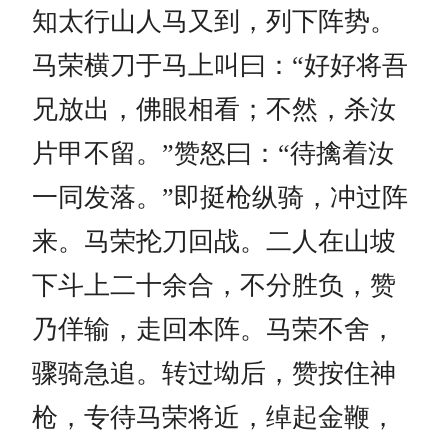
知太行山人马又到，列下阵势。
马荣横刀于马上叫曰：“好好将吾
兄放出，佛眼相看；不然，杀汝
片甲不留。”赞怒曰：“待擒着汝
一同发落。”即挺枪纵骑，冲过阵
来。马荣抡刀回战。二人在山坡
下斗上二十余合，不分胜负，赞
乃佯输，走回本阵。马荣不舍，
骤骑急追。转过坳后，赞按住神
枪，专待马荣将近，绰起金鞭，