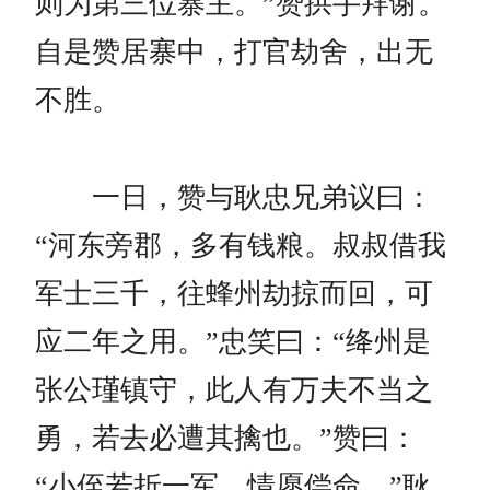
则为第三位寨主。”赞拱手拜谢。
自是赞居寨中，打官劫舍，出无
不胜。
一日，赞与耿忠兄弟议曰：
“河东旁郡，多有钱粮。叔叔借我
军士三千，往蜂州劫掠而回，可
应二年之用。”忠笑曰：“绛州是
张公瑾镇守，此人有万夫不当之
勇，若去必遭其擒也。”赞曰：
“小侄若折一军，情愿偿命。”耿