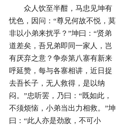
众人饮至半酣，马忠见坤有
忧色，因问：“尊兄何故不悦，莫
非以小弟来扰乎？”坤曰：“贤弟
道差矣，吾兄弟即同一家人，岂
有厌弃之意？争奈第八寨有新来
呼延赞，每与各寨相讲，近日捉
去吾长子，无人救得，是以纳
闷。”忠听罢，乃曰：“既如此，
不须烦恼，小弟当出力相救。”坤
曰：“此人亦是劲敌，不可小