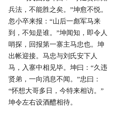
兵法，不能胜之矣。”坤愈不悦。
忽小卒来报：“山后一彪军马来
到，不知是谁。”坤闻知，即令人
哨探，回报第一寨主马忠也。坤
出帐迎接。马忠与刘氏安下人
马，入寨中相见毕。坤曰：“久违
贤弟，一向消息不闻。”忠曰：
“怀想大哥多日，今特来相访。”
坤令左右设酒醴相待。