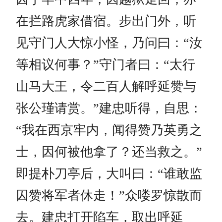
在拦路虎家借宿。步出门外，听
见守门人大惊小怪，乃问曰：“汝
等相议何事？”守门者曰：“太行
山马大王，令二百人解呼延赞与
张公瑾请赏。”建忠听得，自思：
“我在西京牢内，闻得赞乃英勇之
士，因何被他拿了？还当救之。”
即提朴刀亭后，大叫曰：“谁敢监
囚赞将军者休走！”众喽罗惊散而
去。建忠打开陷车，取出呼延