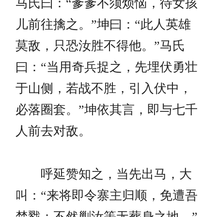
马氏曰：“爹爹不须烦恼，待女孩
儿前往擒之。”坤曰：“此人英雄
莫敌，只恐汝胜不得他。”马氏
曰：“当用奇兵捉之，先埋伏勇壮
于山侧，若战不胜，引入伏中，
必落圈套。”坤依其言，即与七千
人前去对敌。
呼延赞知之，当先出马，大
叫：“来将即令寨主归顺，免遭吾
焚戮；不然剿汝等无葬身之地。”