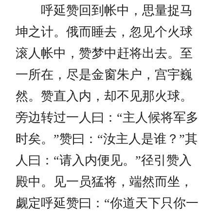
呼延赞回到帐中，思量捉马
坤之计。俄而睡去，忽见个火球
滚人帐中，赞梦中赶将出去。至
一所在，尽是金窗朱户，宫宇巍
然。赞直入内，却不见那火球。
旁边转过一人曰：“主人候将军多
时矣。”赞曰：“汝主人是谁？”其
人曰：“请入内便见。”径引赞入
殿中。见一员猛将，端然而坐，
觑定呼延赞曰：“你道天下只你一