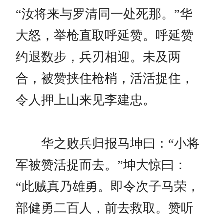
“汝将来与罗清同一处死那。”华
大怒，举枪直取呼延赞。呼延赞
约退数步，兵刃相迎。未及两
合，被赞挟住枪梢，活活捉住，
令人押上山来见李建忠。
华之败兵归报马坤曰：“小将
军被赞活捉而去。”坤大惊曰：
“此贼真乃雄勇。即令次子马荣，
部健勇二百人，前去救取。赞听