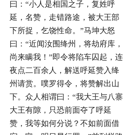
曰：“小人是相国之子，复姓呼
延，名赞，走错路途，被大王部
下所捉，乞饶性命。”马坤大怒
曰：“近闻汝围绛州，将劫府库，
尚来瞒我！”即令将陷车囚起，连
夜点二百余人，解送呼延赞入绛
州请赏。噗罗得令，将赞解出山
下。众人相谓曰：“我大王与八寨
大王有隙，只恐前面夺了呼延
赞，我等如何分说？不如前面借