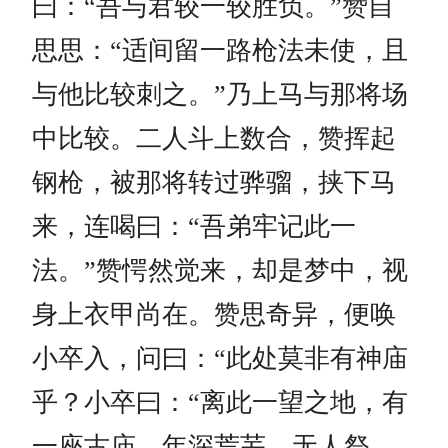
曰：“吾与君较一较胜负。”赞自
思思：“适间留一路枪法未使，且
与他比较刺之。”乃上马与那将场
中比较。二人斗上数合，赞挥起
钢枪，被那将转过骅骝，挟下马
来，连喝曰：“吾弟牢记此一
法。”赞愕然觉来，却是梦中，视
身上衣甲尚在。赞思奇异，便唤
小卒入，问曰：“此处莫非有神庙
乎？小卒曰：“离此一望之地，有
一座古庙，年深荒芜，无人祭