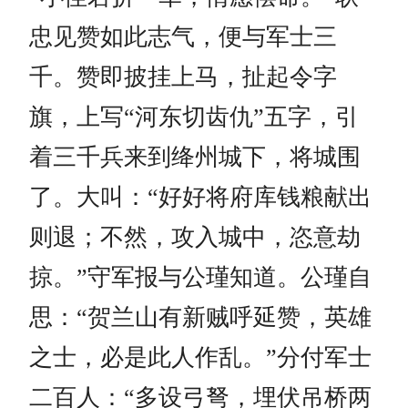
忠见赞如此志气，便与军士三
千。赞即披挂上马，扯起令字
旗，上写“河东切齿仇”五字，引
着三千兵来到绛州城下，将城围
了。大叫：“好好将府库钱粮献出
则退；不然，攻入城中，恣意劫
掠。”守军报与公瑾知道。公瑾自
思：“贺兰山有新贼呼延赞，英雄
之士，必是此人作乱。”分付军士
二百人：“多设弓弩，埋伏吊桥两