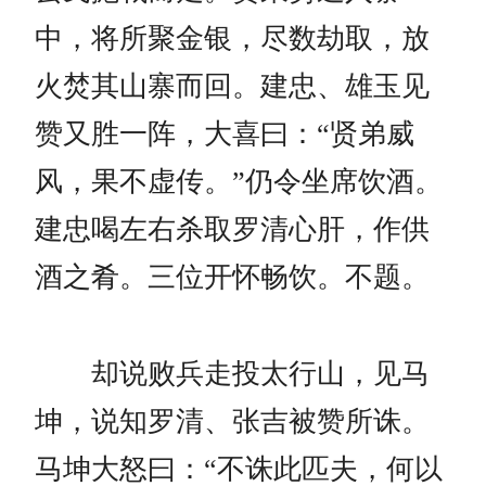
中，将所聚金银，尽数劫取，放
火焚其山寨而回。建忠、雄玉见
赞又胜一阵，大喜曰：“贤弟威
风，果不虚传。”仍令坐席饮酒。
建忠喝左右杀取罗清心肝，作供
酒之肴。三位开怀畅饮。不题。
却说败兵走投太行山，见马
坤，说知罗清、张吉被赞所诛。
马坤大怒曰：“不诛此匹夫，何以