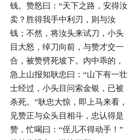
钱。赞怒曰：“天下之路，安得汝
卖？胜得我手中利刃，则与汝
钱；不然，将汝头来试刀，小头
目大怒，绰刀向前，与赞才交一
合，被赞劈死坡下。内中乖的，
急上山报知耿忠曰：“山下有一壮
士经过，小头目问索金银，已被
杀死。”耿忠大惊，即上马来看，
见赞正与众头目相斗，忠认得是
赞，忙喝曰：“侄儿不得动手！”