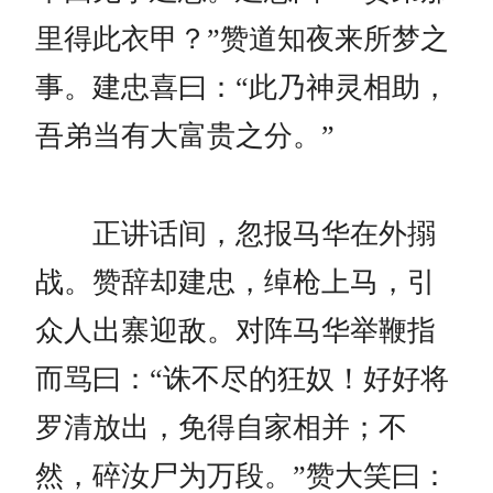
里得此衣甲？”赞道知夜来所梦之
事。建忠喜曰：“此乃神灵相助，
吾弟当有大富贵之分。”
正讲话间，忽报马华在外搦
战。赞辞却建忠，绰枪上马，引
众人出寨迎敌。对阵马华举鞭指
而骂曰：“诛不尽的狂奴！好好将
罗清放出，免得自家相并；不
然，碎汝尸为万段。”赞大笑曰：