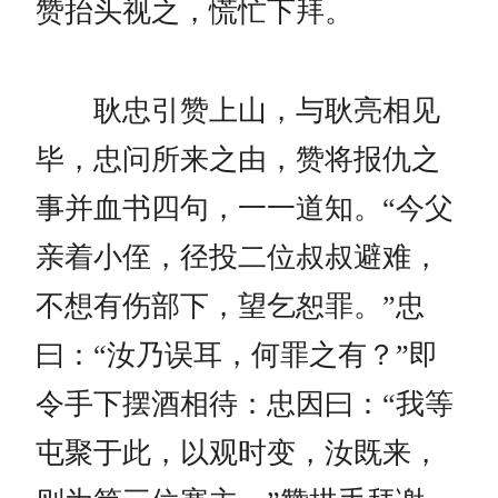
赞抬头视之，慌忙下拜。
耿忠引赞上山，与耿亮相见
毕，忠问所来之由，赞将报仇之
事并血书四句，一一道知。“今父
亲着小侄，径投二位叔叔避难，
不想有伤部下，望乞恕罪。”忠
曰：“汝乃误耳，何罪之有？”即
令手下摆酒相待：忠因曰：“我等
屯聚于此，以观时变，汝既来，