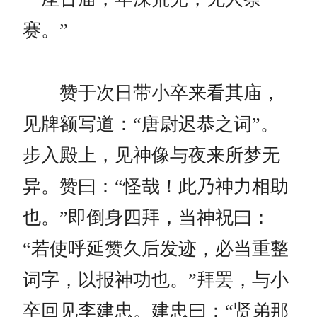
赛。”
赞于次日带小卒来看其庙，
见牌额写道：“唐尉迟恭之词”。
步入殿上，见神像与夜来所梦无
异。赞曰：“怪哉！此乃神力相助
也。”即倒身四拜，当神祝曰：
“若使呼延赞久后发迹，必当重整
词字，以报神功也。”拜罢，与小
卒回见李建忠。建忠曰：“贤弟那