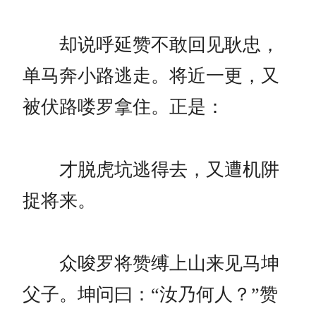
却说呼延赞不敢回见耿忠，
单马奔小路逃走。将近一更，又
被伏路喽罗拿住。正是：
才脱虎坑逃得去，又遭机阱
捉将来。
众唆罗将赞缚上山来见马坤
父子。坤问曰：“汝乃何人？”赞