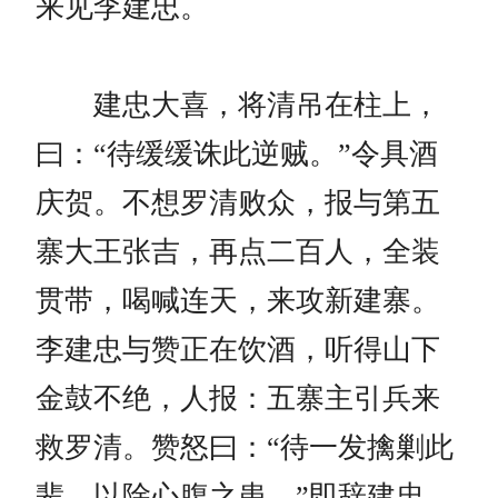
来见李建忠。
建忠大喜，将清吊在柱上，
曰：“待缓缓诛此逆贼。”令具酒
庆贺。不想罗清败众，报与第五
寨大王张吉，再点二百人，全装
贯带，喝喊连天，来攻新建寨。
李建忠与赞正在饮酒，听得山下
金鼓不绝，人报：五寨主引兵来
救罗清。赞怒曰：“待一发擒剿此
辈，以除心腹之患。”即辞建忠，