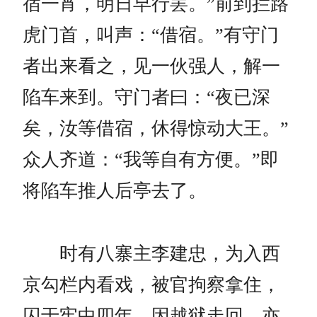
宿一宵，明日早行罢。”前到拦路
虎门首，叫声：“借宿。”有守门
者出来看之，见一伙强人，解一
陷车来到。守门者曰：“夜已深
矣，汝等借宿，休得惊动大王。”
众人齐道：“我等自有方便。”即
将陷车推人后亭去了。
时有八寨主李建忠，为入西
京勾栏内看戏，被官拘察拿住，
囚于牢中四年，因越狱走回，亦