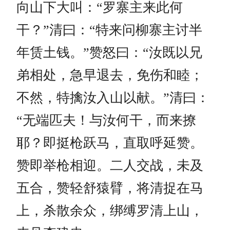
向山下大叫：“罗寨主来此何
干？”清曰：“特来问柳寨主讨半
年赁土钱。”赞怒曰：“汝既以兄
弟相处，急早退去，免伤和睦；
不然，特擒汝入山以献。”清曰：
“无端匹夫！与汝何干，而来撩
耶？即挺枪跃马，直取呼延赞。
赞即举枪相迎。二人交战，未及
五合，赞轻舒猿臂，将清捉在马
上，杀散余众，绑缚罗清上山，