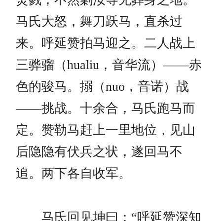
马氏大怒，舞刀跃马，直杀过
来。呼延赞拍马迎之。二人战上
三骅骝（hualiu，音华流）——赤
色的骏马。搦（nuo，音诺）战
——挑战。十余合，马氏跑马而
定。赞勒马赶上一里地位，见山
后隐隐有伏兵之状，遂回马不
追。两下各自收军。
马氏回见坤曰：“呼延赞深知