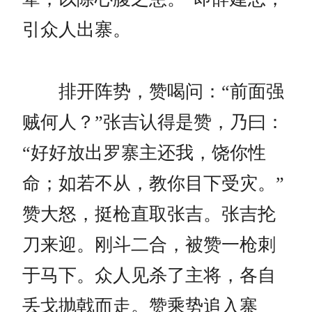
引众人出寨。
排开阵势，赞喝问：“前面强
贼何人？”张吉认得是赞，乃曰：
“好好放出罗寨主还我，饶你性
命；如若不从，教你目下受灾。”
赞大怒，挺枪直取张吉。张吉抡
刀来迎。刚斗二合，被赞一枪刺
于马下。众人见杀了主将，各自
丢戈抛戟而走。赞乘势追入寨