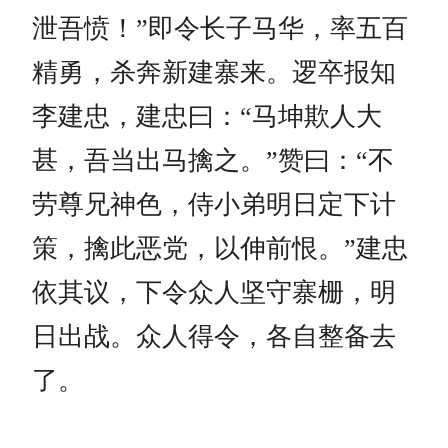
泄吾愤！”即令长子马华，率五百
精勇，杀奔新建寨来。逻卒报知
李建忠，建忠曰：“马坤欺人大
甚，吾当出马擒之。”赞曰：“不
劳尊兄神色，侍小弟明日定下计
策，擒此恶党，以伸前恨。”建忠
依其议，下令众人坚守寨栅，明
日出战。众人得令，各自整备去
了。