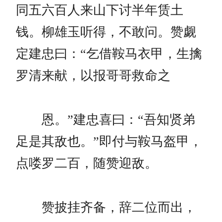
同五六百人来山下讨半年赁土
钱。柳雄玉听得，不敢问。赞觑
定建忠曰：“乞借鞍马衣甲，生擒
罗清来献，以报哥哥救命之
恩。”建忠喜曰：“吾知贤弟
足是其敌也。”即付与鞍马盔甲，
点喽罗二百，随赞迎敌。
赞披挂齐备，辞二位而出，