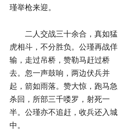
瑾举枪来迎。
二人交战三十余合，真如猛
虎相斗，不分胜负。公瑾再战佯
输，走过吊桥，赞勒马赶过桥
去。忽一声鼓响，两边伏兵并
起，箭如雨落。赞大惊，跑马急
杀回，所部三千喽罗，射死一
半。公瑾亦不追赶，收兵还入城
中。