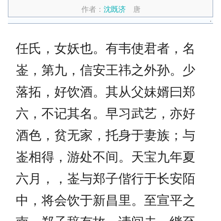
作者：
沈既济
唐
任氏，女妖也。有韦使君者，名
崟，第九，信安王祎之外孙。少
落拓，好饮酒。其从父妹婿曰郑
六，不记其名。早习武艺，亦好
酒色，贫无家，托身于妻族；与
崟相得，游处不间。天宝九年夏
六月，，崟与郑子偕行于长安陌
中，将会饮于新昌里。至宣平之