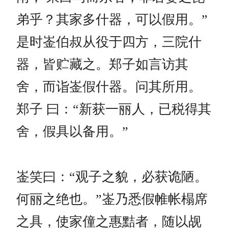
弟乎？其家多什器，可以假用。”
是时崟伯叔从役于四方，三院什
器，皆贮藏之。郑子如言访其
舍，而诣崟假什器。问其所用。
郑子 曰：“新获一丽人，已税得其
舍，假具以备用。”
崟笑曰：“观子之貌，必获诡陋。
何丽之绝也。”崟乃悉假帷帐榻席
之具，使家僮之惠黠者，随以觇