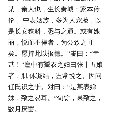
某，秦人也，生长秦城；家本伶
伦， 中表姻族，多为人宠媵，以
是长安狭斜，悉与之通。或有姝
丽，悦而不得者，为公致之可
矣。愿持此以报德。”崟曰：“幸
甚！”廛中有鬻衣之妇曰张十五娘
者，肌 体凝结，崟常悦之。因问
任氏识之乎。对曰：“是某表娣
妹，致之易耳。”旬馀，果致之，
数月厌罢。