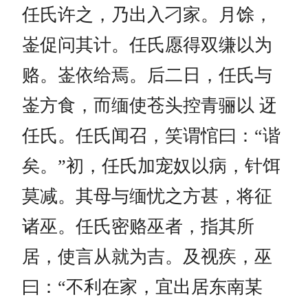
任氏许之，乃出入刁家。月馀，
崟促问其计。任氏愿得双缣以为
赂。崟依给焉。后二日，任氏与
崟方食，而缅使苍头控青骊以 迓
任氏。任氏闻召，笑谓悺曰：“谐
矣。”初，任氏加宠奴以病，针饵
莫减。其母与缅忧之方甚，将征
诸巫。任氏密赂巫者，指其所
居，使言从就为吉。及视疾，巫
曰：“不利在家，宜出居东南某