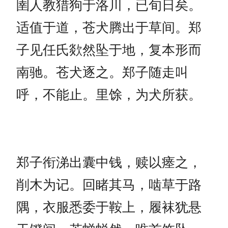
圉人教猎狗于洛川，已旬日矣。
适值于道，苍犬腾出于草间。郑
子见任氏欻然坠于地，复本形而
南驰。苍犬逐之。郑子随走叫
呼，不能止。里馀，为犬所获。
郑子衔涕出囊中钱，赎以瘗之，
削木为记。回睹其马，啮草于路
隅，衣服悉委于鞍上，履袜犹悬