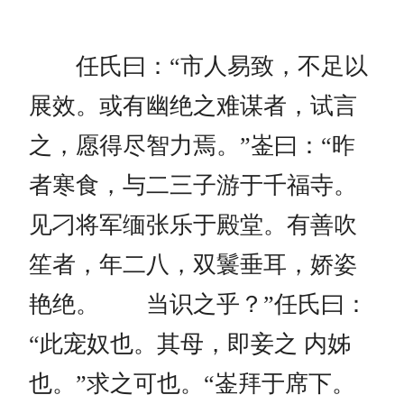
任氏曰：“市人易致，不足以
展效。或有幽绝之难谋者，试言
之，愿得尽智力焉。”崟曰：“昨
者寒食，与二三子游于千福寺。
见刁将军缅张乐于殿堂。有善吹
笙者，年二八，双鬟垂耳，娇姿
艳绝。 当识之乎？”任氏曰：
“此宠奴也。其母，即妾之 内姊
也。”求之可也。“崟拜于席下。