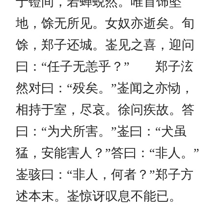
于镫间，若蝉蜕然。唯首饰坠
地，馀无所见。女奴亦逝矣。旬
馀，郑子还城。崟见之喜，迎问
曰：“任子无恙乎？” 郑子泫
然对曰：“殁矣。”崟闻之亦恸，
相持于室，尽哀。徐问疾故。答
曰：“为犬所害。”崟曰：“犬虽
猛，安能害人？”答曰：“非人。”
崟骇曰：“非人，何者？”郑子方
述本末。崟惊讶叹息不能已。