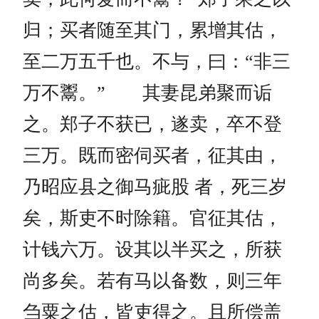
归；买者随至其门，累增其估，
至二万五千也。不与，曰：“非三
万不鬻。” 其妻昆弟聚而诟
之。郑子不获已，遂卖，卒不登
三万。既而密伺买者，征其由，
乃昭应县之御马疵股 者，死三岁
矣，斯吏不时除籍。官征其估，
计钱六万。设其以半买之，所获
尚多矣。若有马以备数，则三年
刍粟之估，皆吏得之。且所偿盖