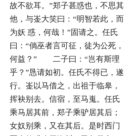
故不欲耳。”郑子甚惑也，不思其
他，与崟大笑曰：“明智若此，而
为妖 惑，何哉！”固请之。任氏
曰：“倘巫者言可征，徒为公死，
何益？” 二子曰：“岂有斯理
乎？”恳请如初。任氏不得已，遂
行。崟以马借之，出祖于临皋，
挥袂别去。信宿，至马嵬。任氏
乘马居其前，郑子乘驴居其后；
女奴别乘，又在其后。是时西门