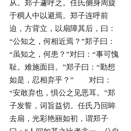
从。郑子遽呼之。任氏侧身周旋
于稠人中以避焉。郑子连呼前
迫，方背立，以扇障其后，曰：
“公知之，何相近焉？”郑子曰：
“虽知之，何患？”对曰：“事可愧
耻。难施面目。”郑子曰：“勤想
如是，忍相弃乎？” 对曰：
“安敢弃也，惧公之见恶耳。”郑
子发誓，词旨益切。任氏乃回眸
去扇，光彩艳丽如初，谓郑子