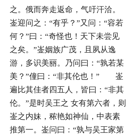
之。俄而奔走返命，气吁汗洽。
崟迎问之：“有乎？”又问：“容若
何？”曰：“奇怪也！天下未尝见
之矣。”崟姻族广茂，且夙从逸
游，多识美丽。乃问曰：“孰若某
美？”僮曰：“非其伦也！” 崟
遍比其佳者四五人，皆曰：“非其
伦。”是时吴王之 女有第六者，则
崟之内妹，秾艳如神仙，中表素
推第一。崟问曰：“孰与吴王家第