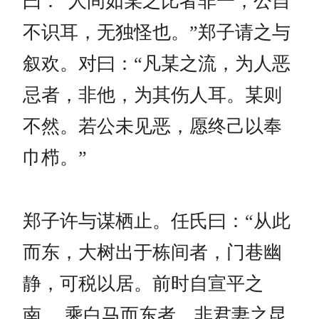
曰：“人间如某之比者非一，公自
不识耳，无独怪也。”郑子请之与
叙欢。对曰：“凡某之流，为人恶
忌者，非他，为其伤人耳。某则
不然。若公未见恶，愿终己以奉
巾栉。”
郑子许与谋栖止。任氏曰：“从此
而东，大树出于栋间者，门巷幽
静，可税以居。前时自宣平之
南， 乘白马而东者，非君妻之昆