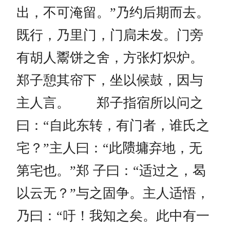
出，不可淹留。”乃约后期而去。
既行，乃里门，门扃未发。门旁
有胡人鬻饼之舍，方张灯炽炉。
郑子憩其帘下，坐以候鼓，因与
主人言。 郑子指宿所以问之
曰：“自此东转，有门者，谁氏之
宅？”主人曰：“此𬯎墉弃地，无
第宅也。”郑 子曰：“适过之，曷
以云无？”与之固争。主人适悟，
乃曰：“吁！我知之矣。此中有一