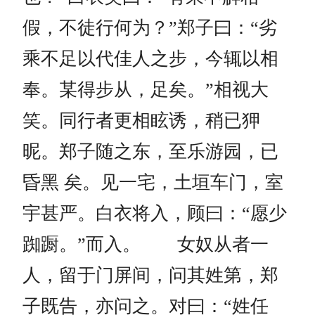
假，不徒行何为？”郑子曰：“劣
乘不足以代佳人之步，今辄以相
奉。某得步从，足矣。”相视大
笑。同行者更相眩诱，稍已狎
昵。郑子随之东，至乐游园，已
昏黑 矣。见一宅，土垣车门，室
宇甚严。白衣将入，顾曰：“愿少
踟蹰。”而入。 女奴从者一
人，留于门屏间，问其姓第，郑
子既告，亦问之。对曰：“姓任