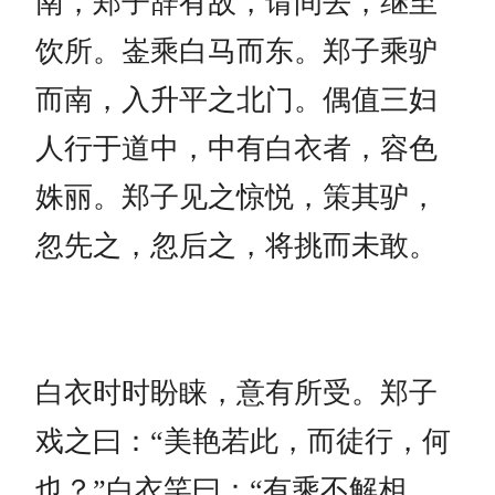
南，郑子辞有故，请间去，继至
饮所。崟乘白马而东。郑子乘驴
而南，入升平之北门。偶值三妇
人行于道中，中有白衣者，容色
姝丽。郑子见之惊悦，策其驴，
忽先之，忽后之，将挑而未敢。
白衣时时盼睐，意有所受。郑子
戏之曰：“美艳若此，而徒行，何
也？”白衣笑曰：“有乘不解相