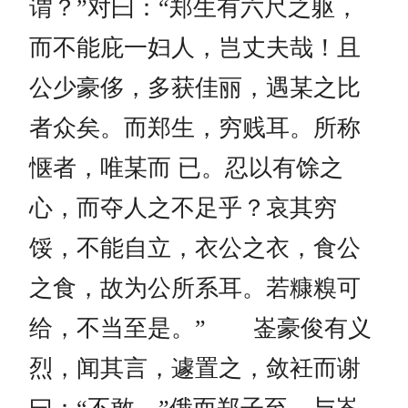
谓？”对曰：“郑生有六尺之躯，
而不能庇一妇人，岂丈夫哉！且
公少豪侈，多获佳丽，遇某之比
者众矣。而郑生，穷贱耳。所称
惬者，唯某而 已。忍以有馀之
心，而夺人之不足乎？哀其穷
馁，不能自立，衣公之衣，食公
之食，故为公所系耳。若糠糗可
给，不当至是。” 崟豪俊有义
烈，闻其言，遽置之，敛衽而谢