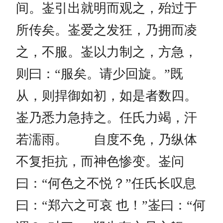
间。崟引出就明而观之，殆过于
所传矣。崟爱之发狂，乃拥而凌
之，不服。崟以力制之，方急，
则曰：“服矣。请少回旋。”既
从，则捍御如初，如是者数四。
崟乃悉力急持之。任氏力竭，汗
若濡雨。 自度不免，乃纵体
不复拒抗，而神色惨变。崟问
曰：“何色之不悦？”任氏长叹息
曰：“郑六之可哀 也！”崟曰：“何