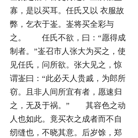
寡，是以买耳。任氏又以 衣服故
弊，乞衣于崟。崟将买全彩与
之。 任氏不欲，曰：“愿得成
制者。”崟召市人张大为买之，使
见任氏，问所欲。张大见之，惊
谓崟曰：“此必天人贵戚，为郎所
窃。且非人间所宜有者，愿速归
之，无及于祸。” 其容色之动
人也如此。竟买衣之成者而不自
纫缝也，不晓其意。后岁馀，郑