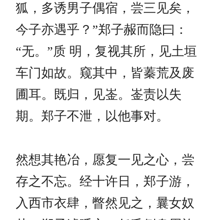
狐，多诱男子偶宿，尝三见矣，
今子亦遇乎？”郑子赧而隐曰：
“无。”质 明，复视其所，见土垣
车门如故。窥其中，皆蓁荒及废
圃耳。既归，见崟。崟责以失
期。郑子不泄，以他事对。
然想其艳冶，愿复一见之心，尝
存之不忘。经十许日，郑子游，
入西市衣肆，瞥然见之，曩女奴