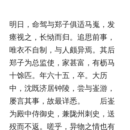
明日，命驾与郑子俱适马嵬，发
瘗视之，长恸而归。追思前事，
唯衣不自制，与人颇异焉。其后
郑子为总监使，家甚富，有枥马
十馀匹。年六十五，卒。大历
中，沈既济居钟陵，尝与崟游，
屡言其事，故最详悉。 后崟
为殿中侍御史，兼陇州刺史，送
殁而不返。嗟乎，异物之情也有