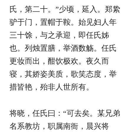
氏，第二十。”少顷，延入。郑絷
驴于门，置帽于鞍。始见妇人年
三十馀，与之承迎，即任氏姊
也。列烛置膳，举酒数觞。任氏
更妆而出，酣饮极欢。夜久而
寝，其娇姿美质，歌笑态度，举
措皆艳，殆非人世所有。
将晓，任氏曰：“可去矣。某兄弟
名系教坊，职属南衙，晨兴将