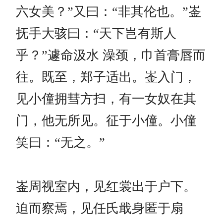
六女美？”又曰：“非其伦也。”崟
抚手大骇曰：“天下岂有斯人
乎？”遽命汲水 澡颈，巾首膏唇而
往。既至，郑子适出。崟入门，
见小僮拥彗方扫，有一女奴在其
门，他无所见。征于小僮。小僮
笑曰：“无之。”
崟周视室内，见红裳出于户下。
迫而察焉，见任氏戢身匿于扇