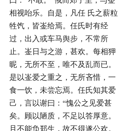
曰：“不敢。”俄而郑子至，与崟
相视咍乐。自是，凡任 氏之薪粒
牲饩，皆崟给焉。任氏时有经
过，出入或车马舆步，不常所
止。崟日与之游，甚欢。每相狎
昵，无所不至，唯不及乱而已。
是以崟爱之重之，无所吝惜，一
食一饮，未尝忘焉。任氏知其爱
己，言以谢曰：“愧公之见爱甚
矣。顾以陋质，不足以答厚意。
且不能负郑生，故不得遂公欢。