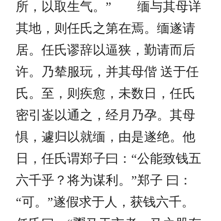
所，以取生气。” 缅与其母详
其地，则任氏之第在焉。缅遂请
居。任氏谬辞以逼狭，勤请而后
许。乃辇服玩，并其母偕 送于任
氏。至，则疾愈，未数日，任氏
密引崟以通之，经月乃孕。其母
惧，遽归以就缅，由是遂绝。他
日，任氏谓郑子曰：“公能致钱五
六千乎？将为谋利。”郑子 曰：
“可。”遂假求于人，获钱六千。