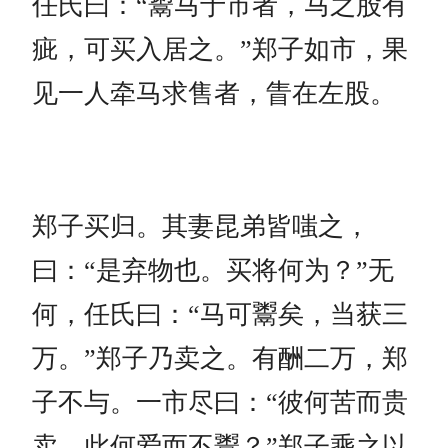
任氏曰：“鬻马于市者，马之股有
疵，可买入居之。”郑子如市，果
见一人牵马求售者，眚在左股。
郑子买归。其妻昆弟皆嗤之，
曰：“是弃物也。买将何为？”无
何，任氏曰：“马可鬻矣，当获三
万。”郑子乃卖之。有酬二万，郑
子不与。一市尽曰：“彼何苦而贵
卖，此何爱而不鬻？”郑子乘之以