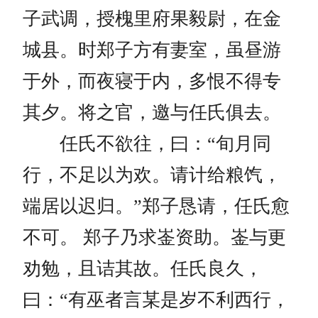
子武调，授槐里府果毅尉，在金
城县。时郑子方有妻室，虽昼游
于外，而夜寝于内，多恨不得专
其夕。将之官，邀与任氏俱去。
任氏不欲往，曰：“旬月同
行，不足以为欢。请计给粮饩，
端居以迟归。”郑子恳请，任氏愈
不可。 郑子乃求崟资助。崟与更
劝勉，且诘其故。任氏良久，
曰：“有巫者言某是岁不利西行，