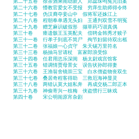
第二十五卷 徐茶酒乘闹劫新人 郑蕊珠鸣冤完旧案
第二十六卷 懵教官爱女不受报 穷庠生助师得令终
第二十七卷 伪汉裔夺妾山中 假将军还姝江上
第二十八卷 程朝奉单遇无头妇 王通判双雪不明冤
第二十九卷 赠芝麻识破假形 撷草药巧谐真偶
第三十卷 瘗遗骸王玉英配夫 偿聘金韩秀才赎子
第三十一卷 行孝子到底不简尸 殉节妇留待双出柩
第三十二卷 张福娘一心贞守 朱天锡万里符名
第三十三卷 杨抽马甘请杖 富家郎浪受惊
第三十四卷 任君用恣乐深闺 杨太尉戏宫馆客
第三十五卷 错调情贾母詈女 误告状孙郎得妻
第三十六卷 王渔翁舍镜崇三宝 白水僧盗物丧双生
第三十七卷 叠居奇程客得助 三救厄海神显灵
第三十八卷 两错认莫大姐私奔 再成交杨二郎正本
第三十九卷 神偷寄兴一枝梅 侠盗惯行三昧戏
第四十卷 宋公明闹原宵杂剧