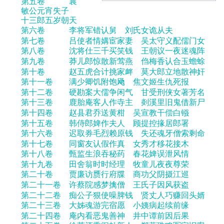
第五卷 襄
敏公元宵失子
十三郎五岁朝天
第六卷 李将军错认舅 刘氏女诡从夫
第七卷 吕使者情媾宦家妻 吴太守义配儒门女
第八卷 沈将仕三千买笑钱 王朝议一夜迷魂阵
第九卷 莽儿郎惊散新莺燕 㑇梅香认合玉蟾蜍
第十卷 赵五虎合计挑家衅 莫大郎立地散神奸
第十一卷 满少卿饥附饱飏 焦文姬生仇死报
第十二卷 硬勘案大儒争闲气 甘受刑侠女著芳名
第十三卷 鹿胎庵客人作寺主 剡溪里旧鬼借新尸
第十四卷 赵县君乔送黄柑 吴宣教干偿白镪
第十五卷 韩侍郎婢作夫人 顾提控掾居郎署
第十六卷 迟取券毛烈赖原钱 失还魂牙僧索剩命
第十七卷 同窗友认假作真 女秀才移花接木
第十八卷 甄监生浪吞秘药 春花婢误泄风情
第十九卷 田舍翁时时经理 牧童儿夜夜尊荣
第二十卷 贾廉访赝行府牒 商功父阴摄江巡
第二十一卷 许蔡院感梦擒僧 王氏子因风获盗
第二十二卷 痴公子狠使噪脾钱 贤丈人巧赚回头婿
第二十三卷 大姊魂游完宿愿 小姨病起续前缘
第二十四卷 庵内看恶鬼善神 井中谭前因后果