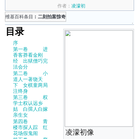
作者：
凌濛初
维基百科条目
︰二刻拍案惊奇
目录
序
第一卷 进
香客莽看金刚
经 出狱僧巧完
法会分
第二卷 小
道人一著饶天
下 女棋童两局
注终身
第三卷 权
学士权认远乡
姑 白孺人白嫁
亲生女
第四卷 青
楼市探人踪 红
凌濛初像
花场假鬼闹